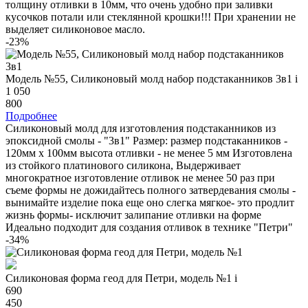
толщину отливки в 10мм, что очень удобно при заливки
кусочков потали или стеклянной крошки!!! При хранении не
выделяет силиконовое масло.
-23%
Модель №55, Силиконовый молд набор подстаканников 3в1
i
1 050
800
Подробнее
Силиконовый молд для изготовления подстаканников из
эпоксидной смолы - "3в1" Размер: размер подстаканников -
120мм х 100мм высота отливки - не менее 5 мм Изготовлена
из стойкого платинового силикона, Выдерживает
многократное изготовление отливок не менее 50 раз при
съеме формы не дожидайтесь полного затвердевания смолы -
вынимайте изделие пока еще оно слегка мягкое- это продлит
жизнь формы- исключит залипание отливки на форме
Идеально подходит для создания отливок в технике "Петри"
-34%
Силиконовая форма геод для Петри, модель №1
i
690
450