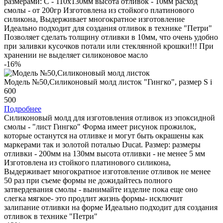
размерами: С - 110х130мм высота отливок - 10мм расход
смолы - от 200гр Изготовлена из стойкого платинового
силикона, Выдерживает многократное изготовление
Идеально подходит для создания отливок в технике "Петри"
Позволяет сделать толщину отливки в 10мм, что очень удобно
при заливки кусочков потали или стеклянной крошки!!! При
хранении не выделяет силиконовое масло
-16%
Модель №50,Силиконовый молд листок "Гингко", размер S
i
600
500
Подробнее
Силиконовый молд для изготовления отливок из эпоксидной
смолы - "лист Гингко" Форма имеет рисунок прожилок,
которые останутся на отливке и могут быть окрашены как
маркерами так и золотой поталью Ducat. Размер: размеры
отливки - 200мм на 130мм высота отливки - не менее 5 мм
Изготовлена из стойкого платинового силикона,
Выдерживает многократное изготовление отливок не менее
50 раз при съеме формы не дожидайтесь полного
затвердевания смолы - вынимайте изделие пока еще оно
слегка мягкое- это продлит жизнь формы- исключит
залипание отливки на форме Идеально подходит для создания
отливок в технике "Петри"