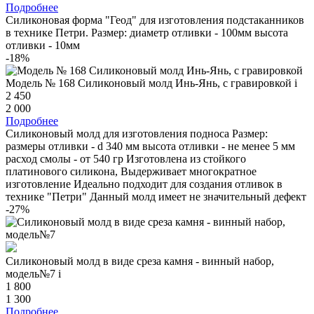
Подробнее
Силиконовая форма "Геод" для изготовления подстаканников
в технике Петри. Размер: диаметр отливки - 100мм высота
отливки - 10мм
-18%
Модель № 168 Силиконовый молд Инь-Янь, с гравировкой
i
2 450
2 000
Подробнее
Силиконовый молд для изготовления подноса Размер:
размеры отливки - d 340 мм высота отливки - не менее 5 мм
расход смолы - от 540 гр Изготовлена из стойкого
платинового силикона, Выдерживает многократное
изготовление Идеально подходит для создания отливок в
технике "Петри" Данный молд имеет не значительный дефект
-27%
Силиконовый молд в виде среза камня - винный набор,
модель№7
i
1 800
1 300
Подробнее