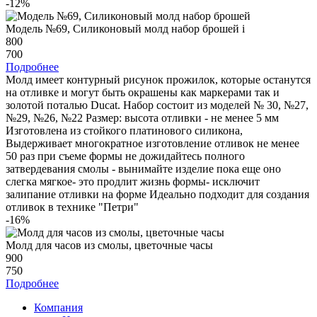
-12%
Модель №69, Силиконовый молд набор брошей
i
800
700
Подробнее
Молд имеет контурный рисунок прожилок, которые останутся
на отливке и могут быть окрашены как маркерами так и
золотой поталью Ducat. Набор состоит из моделей № 30, №27,
№29, №26, №22 Размер: высота отливки - не менее 5 мм
Изготовлена из стойкого платинового силикона,
Выдерживает многократное изготовление отливок не менее
50 раз при съеме формы не дожидайтесь полного
затвердевания смолы - вынимайте изделие пока еще оно
слегка мягкое- это продлит жизнь формы- исключит
залипание отливки на форме Идеально подходит для создания
отливок в технике "Петри"
-16%
Молд для часов из смолы, цветочные часы
900
750
Подробнее
Компания