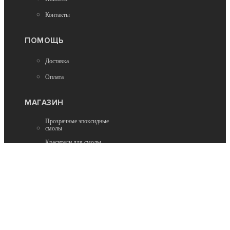
Контакты
ПОМОЩЬ
Доставка
Оплата
МАГАЗИН
Прозрачные эпоксидные
смолы
Красители для смолы
непрозрачные
Наборы для творчества
Арт борды
Пигменты
Добавки
Натуральные камни