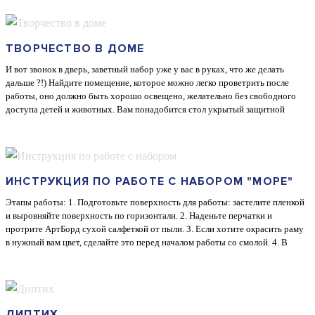
ТВОРЧЕСТВО В ДОМЕ
И вот звонок в дверь, заветный набор уже у вас в руках, что же делать
дальше ?!) Найдите помещение, которое можно легко проветрить после
работы, оно должно быть хорошо освещено, желательно без свободного
доступа детей и животных. Вам понадобится стол укрытый защитной
пленкой, фен и горелка)) Внимательно ознакомьтесь с инструкцией и можно
начинать!
ИНСТРУКЦИЯ ПО РАБОТЕ С НАБОРОМ "МОРЕ"
Этапы работы: 1. Подготовьте поверхность для работы: застелите пленкой
и выровняйте поверхность по горизонтали. 2. Наденьте перчатки и
протрите АртБорд сухой салфеткой от пыли. 3. Если хотите окрасить раму
в нужный вам цвет, сделайте это перед началом работы со смолой. 4. В
большом стакане смешайте компонент А и компонент В, тщательно
перемешайте деревянной палочкой в течение 3 минут. 5. Разделите смолу на
шесть маленьких стаканчиков. Один оставьте с прозрачной смолой. В
четыре - добавьте по несколько капель разных красителей, в каждый
стаканчик свой цвет. Океанический краситель в стаканчик ...
ДИПТИХ