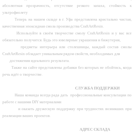
абсолютная прозрачность, отсутствие резкого запаха, стойкость к
250
ультрофиолету
200
Теперь на нашем складе в г. Уфа представлена кристально чистая,
качественная эпоксидная смола производства CraftArtResin.
ПОДРОБНЕЕ
Используйте в своём творчестве смолу CraftArtResin и у вас все
обязательно получится. Будь это ювелирные украшения и бижутерия,
предметы интерьера или столешницы, каждый состав смолы
CraftArtResin обладает уникальным рядом свойств, необходимых для
-20%
достижения идеального результата.
Также на сайте представлены добавки без которых не обойтись, когда
речь идёт о творчестве.
КРАСИТЕЛЬ ДЛЯ СМОЛЫ И ПОЛИМЕРОВ
CRAFTRESINTINT, LIGHT PINK, РОЗОВЫЙ
СЛУЖБА ПОДДЕРЖКИ
250
Наша команда всегда рада дать профессиональные консультации по
200
работе с нашими DIY материалами
и оказать дружескую поддержку при трудностях возникших при
ПОДРОБНЕЕ
реализации ваших проектов.
АДРЕС СКЛАДА