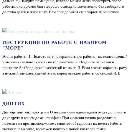
дальше ?!) Найдите помещение, которое можно легко проветрить после
работы, оно должно быть хорошо освещено, желательно без свободного
КРАСИТЕЛЬ ДЛЯ СМОЛЫ И ПОЛИМЕРОВ
доступа детей и животных. Вам понадобится стол укрытый защитной
CRAFTRESINTINT, СЕРО-БЕЖЕВЫЙ 10МЛ
пленкой, фен и горелка)) Внимательно ознакомьтесь с инструкцией и можно
начинать!
250
200
ИНСТРУКЦИЯ ПО РАБОТЕ С НАБОРОМ
ПОДРОБНЕЕ
"МОРЕ"
Этапы работы: 1. Подготовьте поверхность для работы: застелите пленкой
и выровняйте поверхность по горизонтали. 2. Наденьте перчатки и
протрите АртБорд сухой салфеткой от пыли. 3. Если хотите окрасить раму
-20%
в нужный вам цвет, сделайте это перед началом работы со смолой. 4. В
большом стакане смешайте компонент А и компонент В, тщательно
перемешайте деревянной палочкой в течение 3 минут. 5. Разделите смолу на
шесть маленьких стаканчиков. Один оставьте с прозрачной смолой. В
КРАСИТЕЛЬ ДЛЯ СМОЛЫ И ПОЛИМЕРОВ
четыре - добавьте по несколько капель разных красителей, в каждый
CRAFTRESINTINT, СТАЛЬНОЙ
стаканчик свой цвет. Океанический краситель в стаканчик ...
ДИПТИХ
250
200
Две картины как одно целое Объединённые одной идеей будут дополнять
друг друга в вашем доме или офисе При желании можно разделить и
повесить на противоположные стены или объединить их вместе Работа
ПОДРОБНЕЕ
выполнена на заказ, возможен повтор в любой цветовой гамме