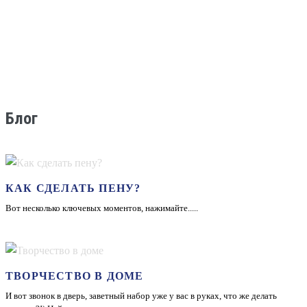
ПОДРОБНЕЕ
-20%
Блог
КРАСИТЕЛЬ ДЛЯ СМОЛЫ И ПОЛИМЕРОВ
CRAFTRESINTINT, СЛОНОВАЯ КОСТЬ. 10 МЛ
250
200
КАК СДЕЛАТЬ ПЕНУ?
Вот несколько ключевых моментов, нажимайте.....
ПОДРОБНЕЕ
ТВОРЧЕСТВО В ДОМЕ
-20%
И вот звонок в дверь, заветный набор уже у вас в руках, что же делать