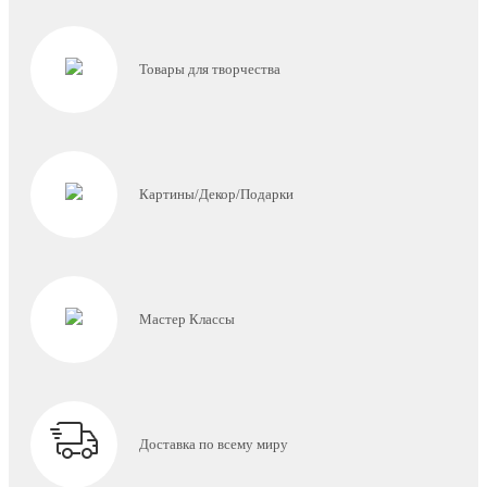
Товары для творчества
Картины/Декор/Подарки
Мастер Классы
⠀⠀⠀⠀⠀⠀⠀⠀⠀⠀⠀⠀⠀⠀⠀⠀⠀⠀СЕРТИФИКАТ
Доставка по всему миру