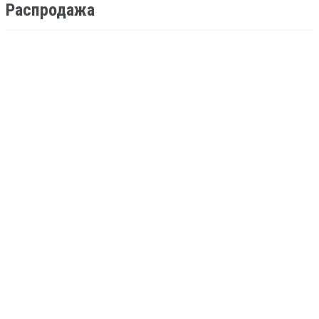
Распродажа
-37%
ЭПОКСИДНАЯ СМОЛА ДЛЯ РИСОВАНИЯ
CRAFTARTRESIN GEODE (ВЯЗКАЯ) 1,5 КГ
3 500
2 200
ПОДРОБНЕЕ
-36%
СМОЛА ЭПОКСИДНАЯ ДЛЯ РИСОВАНИЯ
CRAFTARTRESIN 1,5 КГ