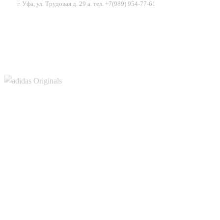
г. Уфа, ул. Трудовая д. 29 а. тел. +7(989) 954-77-61
-20%
КРАСИТЕЛЬ ДЛЯ СМОЛЫ И ПОЛИМЕРОВ
CRAFTRESINTINT,МАЛИНОВЫЙ 10МЛ
250
200
ПОДРОБНЕЕ