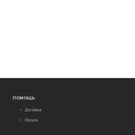
ПРОЗРАЧНЫЙ ТОНЕР ДЛЯ ЭПОКСИДНОЙ
СМОЛЫ, LEMONADE (ЛИМОННЫЙ) 10МЛ
250
220
ПОДРОБНЕЕ
-12%
ПОМОЩЬ
Доставка
Оплата