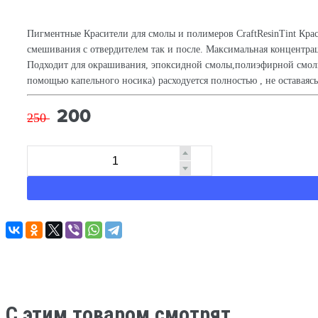
Пигментные Красители для смолы и полимеров CraftResinTint Крас
смешивания с отвердителем так и после. Максимальная концентра
Подходит для окрашивания, эпоксидной смолы,полиэфирной смолы. д
помощью капельного носика) расходуется полностью , не оставаясь
200
250
C этим товаром смотрят