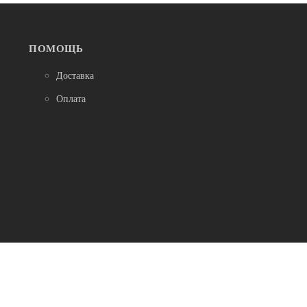
-20%
ПОМОЩЬ
Доставка
Оплата
КРАСИТЕЛЬ ДЛЯ СМОЛЫ И ПОЛИМЕРОВ
CRAFTRESINTINT,ИЗУМРУДНЫЙ 10 МЛ.
250
200
ПОДРОБНЕЕ