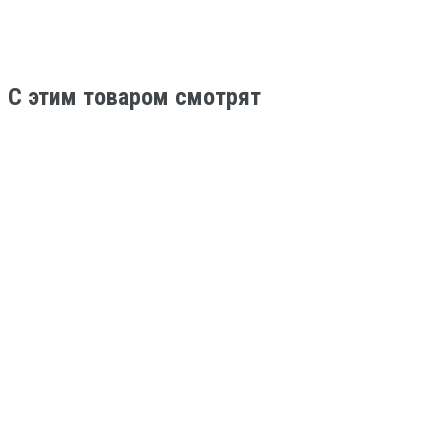
C этим товаром смотрят
-20%
ХИТ
КРАСИТЕЛЬ ДЛЯ СМОЛЫ И ПОЛИМЕРОВ
CRAFTRESINTINT, БЕЛЫЙ
250
200
ПОДРОБНЕЕ
-20%