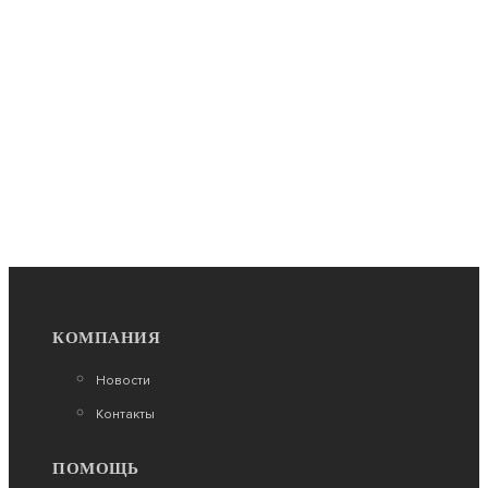
ПОДРОБНЕЕ
-20%
КРАСИТЕЛЬ ДЛЯ СМОЛЫ И ПОЛИМЕРОВ
CRAFTRESINTINT, ВИННО-КРАСНЫЙ 10МЛ
250
200
ПОДРОБНЕЕ
КОМПАНИЯ
Новости
Контакты
-20%
ПОМОЩЬ
КРАСИТЕЛЬ ДЛЯ СМОЛЫ И ПОЛИМЕРОВ