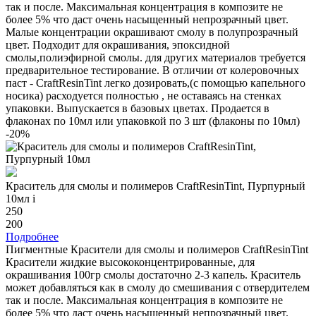
так и после. Максимальная концентрация в композите не
более 5% что даст очень насыщенный непрозрачный цвет.
Малые концентрации окрашивают смолу в полупрозрачный
цвет. Подходит для окрашивания, эпоксидной
смолы,полиэфирной смолы. для других материалов требуется
предварительное тестирование. В отличии от колеровочных
паст - CraftResinTint легко дозировать,(с помощью капельного
носика) расходуется полностью , не оставаясь на стенках
упаковки. Выпускается в базовых цветах. Продается в
флаконах по 10мл или упаковкой по 3 шт (флаконы по 10мл)
-20%
Краситель для смолы и полимеров CraftResinTint, Пурпурный
10мл
i
250
200
Подробнее
Пигментные Красители для смолы и полимеров CraftResinTint
Красители жидкие высококонцентрированные, для
окрашивания 100гр смолы достаточно 2-3 капель. Краситель
может добавляться как в смолу до смешивания с отвердителем
так и после. Максимальная концентрация в композите не
более 5% что даст очень насыщенный непрозрачный цвет.