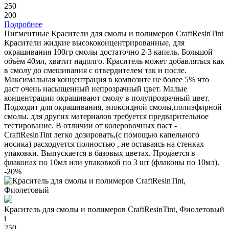
250
200
Подробнее
Пигментные Красители для смолы и полимеров CraftResinTint
Красители жидкие высококонцентрированные, для
окрашивания 100гр смолы достаточно 2-3 капель. Большой
объём 40мл, хватит надолго. Краситель может добавляться как
в смолу до смешивания с отвердителем так и после.
Максимальная концентрация в композите не более 5% что
даст очень насыщенный непрозрачный цвет. Малые
концентрации окрашивают смолу в полупрозрачный цвет.
Подходит для окрашивания, эпоксидной смолы,полиэфирной
смолы. для других материалов требуется предварительное
тестирование. В отличии от колеровочных паст -
CraftResinTint легко дозировать,(с помощью капельного
носика) расходуется полностью , не оставаясь на стенках
упаковки. Выпускается в базовых цветах. Продается в
флаконах по 10мл или упаковкой по 3 шт (флаконы по 10мл).
-20%
Краситель для смолы и полимеров CraftResinTint, Фиолетовый
i
250