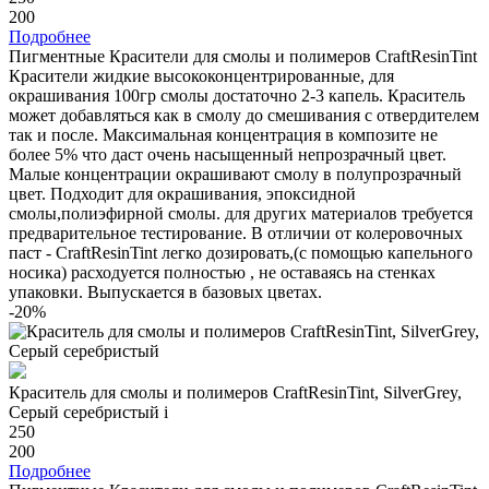
200
Подробнее
Пигментные Красители для смолы и полимеров CraftResinTint
Красители жидкие высококонцентрированные, для
окрашивания 100гр смолы достаточно 2-3 капель. Краситель
может добавляться как в смолу до смешивания с отвердителем
так и после. Максимальная концентрация в композите не
более 5% что даст очень насыщенный непрозрачный цвет.
Малые концентрации окрашивают смолу в полупрозрачный
цвет. Подходит для окрашивания, эпоксидной
смолы,полиэфирной смолы. для других материалов требуется
предварительное тестирование. В отличии от колеровочных
паст - CraftResinTint легко дозировать,(с помощью капельного
носика) расходуется полностью , не оставаясь на стенках
упаковки. Выпускается в базовых цветах.
-20%
Краситель для смолы и полимеров CraftResinTint, SilverGrey,
Серый серебристый
i
250
200
Подробнее