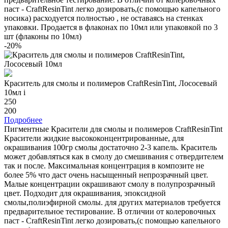
паст - CraftResinTint легко дозировать,(с помощью капельного
носика) расходуется полностью , не оставаясь на стенках
упаковки. Продается в флаконах по 10мл или упаковкой по 3
шт (флаконы по 10мл)
-20%
Краситель для смолы и полимеров CraftResinTint, Лососевый
10мл
i
250
200
Подробнее
Пигментные Красители для смолы и полимеров CraftResinTint
Красители жидкие высококонцентрированные, для
окрашивания 100гр смолы достаточно 2-3 капель. Краситель
может добавляться как в смолу до смешивания с отвердителем
так и после. Максимальная концентрация в композите не
более 5% что даст очень насыщенный непрозрачный цвет.
Малые концентрации окрашивают смолу в полупрозрачный
цвет. Подходит для окрашивания, эпоксидной
смолы,полиэфирной смолы. для других материалов требуется
предварительное тестирование. В отличии от колеровочных
паст - CraftResinTint легко дозировать,(с помощью капельного