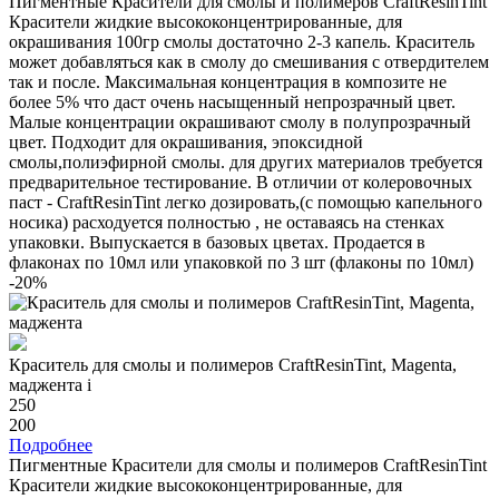
Пигментные Красители для смолы и полимеров CraftResinTint
Красители жидкие высококонцентрированные, для
окрашивания 100гр смолы достаточно 2-3 капель. Краситель
может добавляться как в смолу до смешивания с отвердителем
так и после. Максимальная концентрация в композите не
более 5% что даст очень насыщенный непрозрачный цвет.
Малые концентрации окрашивают смолу в полупрозрачный
цвет. Подходит для окрашивания, эпоксидной
смолы,полиэфирной смолы. для других материалов требуется
предварительное тестирование. В отличии от колеровочных
паст - CraftResinTint легко дозировать,(с помощью капельного
носика) расходуется полностью , не оставаясь на стенках
упаковки. Выпускается в базовых цветах. Продается в
флаконах по 10мл или упаковкой по 3 шт (флаконы по 10мл)
-20%
Краситель для смолы и полимеров CraftResinTint, Magenta,
маджента
i
250
200
Подробнее
Пигментные Красители для смолы и полимеров CraftResinTint
Красители жидкие высококонцентрированные, для