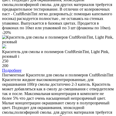
смолы,полиэфирной смолы. для других материалов требуется
предварительное тестирование. В отличии от колеровочных
паст - CraftResinTint легко дозировать,(с помощью капельного
носика) расходуется полностью , не оставаясь на стенках
упаковки. Выпускается в базовых цветах. Продается в
флаконах по 10мл или упаковкой по 3 шт (флаконы по 10мл).
-20%
Краситель для смолы и полимеров CraftResinTint, Light Pink,
розовый
i
250
200
Подробнее
Пигментные Красители для смолы и полимеров CraftResinTint
Красители жидкие высококонцентрированные, для
окрашивания 100гр смолы достаточно 2-3 капель. Краситель
может добавляться как в смолу до смешивания с отвердителем
так и после. Максимальная концентрация в композите не
более 5% что даст очень насыщенный непрозрачный цвет.
Малые концентрации окрашивают смолу в полупрозрачный
цвет. Подходит для окрашивания, эпоксидной
смолы,полиэфирной смолы. для других материалов требуется