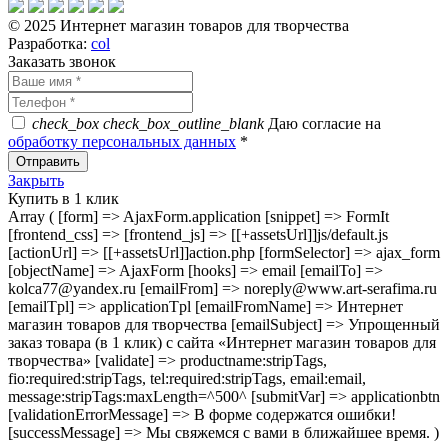
© 2025 Интернет магазин товаров для творчества
Разработка:
col
Заказать звонок
check_box
check_box_outline_blank
Даю согласие на
обработку персональных данных
*
Закрыть
Купить в 1 клик
Array ( [form] => AjaxForm.application [snippet] => FormIt
[frontend_css] => [frontend_js] => [[+assetsUrl]]js/default.js
[actionUrl] => [[+assetsUrl]]action.php [formSelector] => ajax_form
[objectName] => AjaxForm [hooks] => email [emailTo] =>
kolca77@yandex.ru [emailFrom] => noreply@www.art-serafima.ru
[emailTpl] => applicationTpl [emailFromName] => Интернет
магазин товаров для творчества [emailSubject] => Упрощенный
заказ товара (в 1 клик) с сайта «Интернет магазин товаров для
творчества» [validate] => productname:stripTags,
fio:required:stripTags, tel:required:stripTags, email:email,
message:stripTags:maxLength=^500^ [submitVar] => applicationbtn
[validationErrorMessage] => В форме содержатся ошибки!
[successMessage] => Мы свяжемся с вами в ближайшее время. )