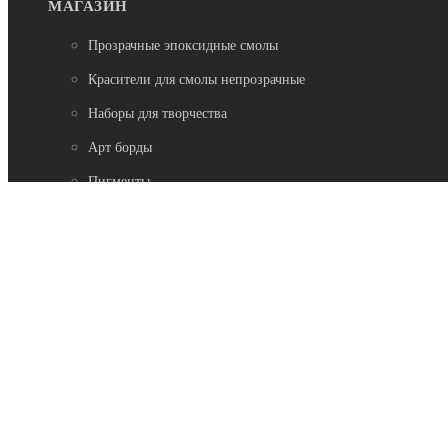
МАГАЗИН
Прозрачные эпоксидные смолы
Красители для смолы непрозрачные
Наборы для творчества
Арт борды
Пигменты
Добавки
Натуральные камни
МЫ В СОЦСЕТЯХ:
Возникли вопросы?
00
00
Звоните с 9
до 19
, без выходных