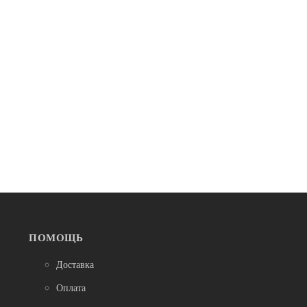
МОДЕЛЬ №82, СИЛИКОНОВЫЙ МОЛД "ЛИСТ",
СРЕДНИЙ, 24Х13,5СМ
760
600
ПОДРОБНЕЕ
-25%
ПОМОЩЬ
Доставка
Оплата